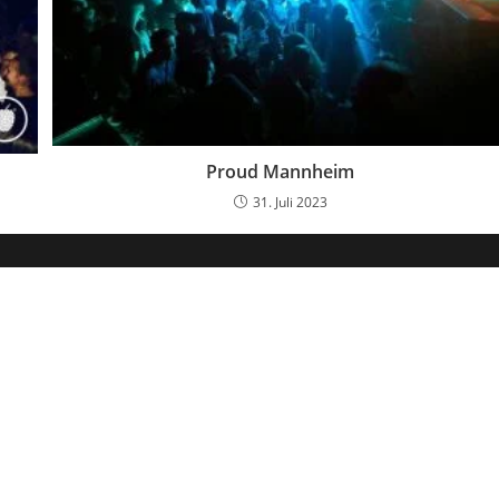
Proud Mannheim
31. Juli 2023
Dein Weg zum Traumpartner beginnt hier!
 E-Book und erfahre, wie du endlich den Richtigen anziehst für e
🚀
Melde dich jetzt an!
name