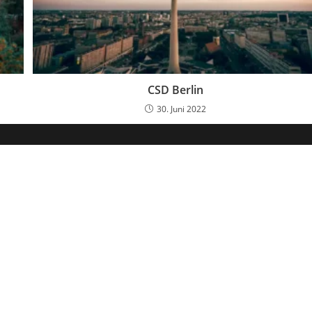
CSD Berlin
30. Juni 2022
Dein Weg zum Traumpartner beginnt hier!
 E-Book und erfahre, wie du endlich den Richtigen anziehst für e
🚀
Melde dich jetzt an!
name
il-Adresse