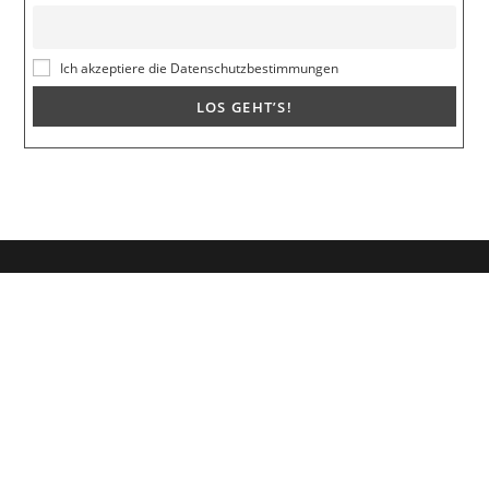
Ich akzeptiere die Datenschutzbestimmungen
Dein Weg zum Traumpartner beginnt hier!
Hol dir mein kostenloses E-Book und erfahre, wie du endlich den
Richtigen anziehst für eine erfüllende Beziehung.
🚀
Melde dich jetzt an!
Vorname