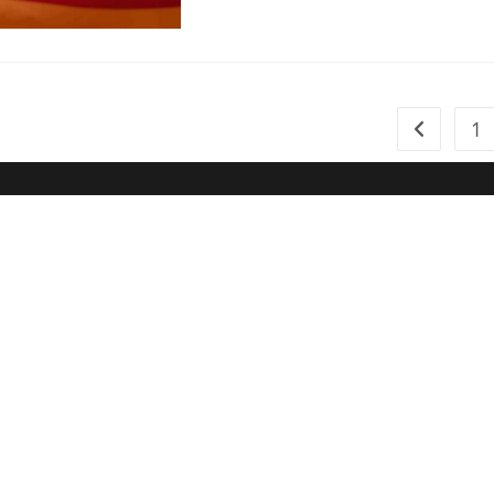
1
Zur vorher
Dein Weg zum Traumpartner beginnt hier!
 E-Book und erfahre, wie du endlich den Richtigen anziehst für e
🚀
Melde dich jetzt an!
name
il-Adresse