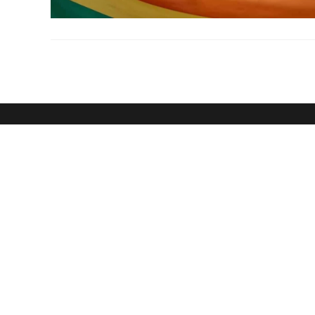
Hol dir mein kostenloses
Vor
E-Ma