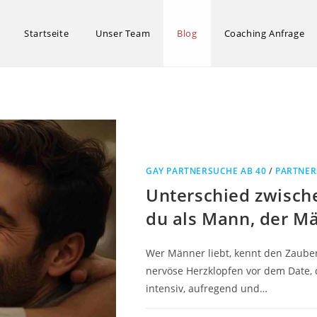
Startseite
Unser Team
Blog
Coaching Anfrage
GAY PARTNERSUCHE AB 40
/
PARTNER
Unterschied zwische
du als Mann, der Mä
Wer Männer liebt, kennt den Zauber
nervöse Herzklopfen vor dem Date, d
intensiv, aufregend und…