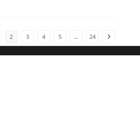
2
3
4
5
…
24
igen Seite
Zur nächsten S
ine erfüllende Beziehung.