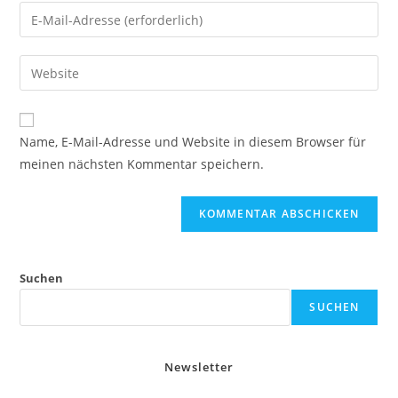
Namen
Gib
oder
deine
Benutzernamen
E-
Gib
zum
Mail-
deine
Kommentieren
Adresse
Website-
ein
zum
URL
Name, E-Mail-Adresse und Website in diesem Browser für
Kommentieren
ein
meinen nächsten Kommentar speichern.
ein
(optional)
Suchen
SUCHEN
Newsletter