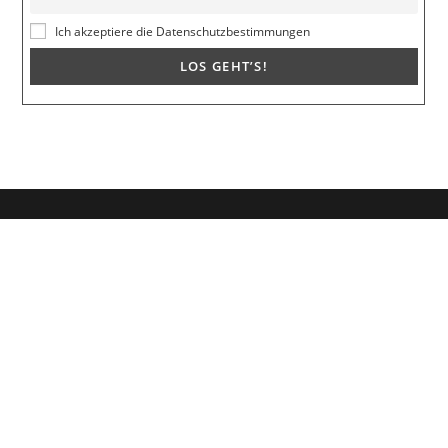
Ich akzeptiere die Datenschutzbestimmungen
Dein Weg zum Traumpartner beginnt hier!
Hol dir mein kostenloses E-Book und erfahre, wie du endlich den
Richtigen anziehst für eine erfüllende Beziehung.
🚀
Melde dich jetzt an!
Vorname