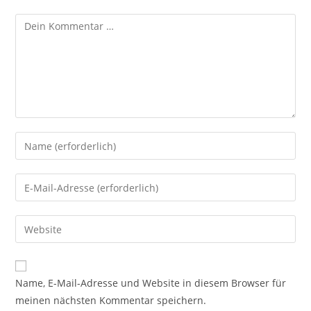
Kommentar
Gib
deinen
Namen
Gib
oder
deine
Benutzernamen
E-
Gib
zum
Mail-
deine
Kommentieren
Adresse
Website-
ein
zum
URL
Name, E-Mail-Adresse und Website in diesem Browser für
Kommentieren
ein
meinen nächsten Kommentar speichern.
ein
(optional)