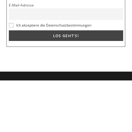
E-Mail-Adresse
Ich akzeptiere die Datenschutzbestimmungen
Dein Weg zum Traumpartner beginnt hier!
Hol dir mein kostenloses E-Book und erfahre, wie du endlich den
Richtigen anziehst für eine erfüllende Beziehung.
🚀
Melde dich jetzt an!
Vorname