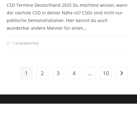
CSD Termine Deutschland 2025 Du möchtest wissen, wann
der nächste CSD in deiner Nähe ist? CSDs sind nicht nur
politische Demonstrationen. Hier kannst du auch
wunderbar andere Männer für einen…
1 KOMMENTAR
1
2
3
4
…
10
Zur näc
Dein Weg zum Traumpartner beginnt hier!
Hol dir mein kostenloses E-Book und erfahre, wie du endlich den
Richtigen anziehst für eine erfüllende Beziehung.