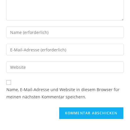
Gib
deinen
Namen
Gib
oder
deine
Benutzernamen
E-
Gib
zum
Mail-
deine
Kommentieren
Adresse
Website-
ein
zum
URL
Name, E-Mail-Adresse und Website in diesem Browser für
Kommentieren
ein
meinen nächsten Kommentar speichern.
ein
(optional)