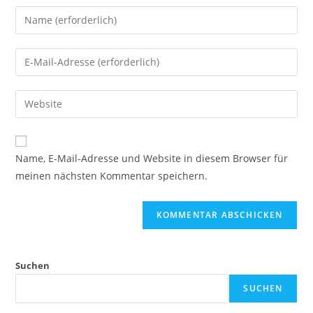
Gib
deinen
Namen
Gib
oder
deine
Benutzernamen
E-
Gib
zum
Mail-
deine
Kommentieren
Adresse
Website-
ein
zum
URL
Name, E-Mail-Adresse und Website in diesem Browser für
Kommentieren
ein
meinen nächsten Kommentar speichern.
ein
(optional)
Suchen
SUCHEN