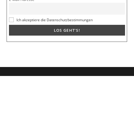
Ich akzeptiere die Datenschutzbestimmungen
Dein Weg zum Traumpartner beginnt hier!
Hol dir mein kostenloses E-Book und erfahre, wie du endlich den
Richtigen anziehst für eine erfüllende Beziehung.
🚀
Melde dich jetzt an!
Vorname