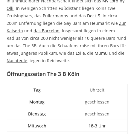
In unmittelbarer Nachbarschaft findet sich das
My Lord by
Olli
. In wenigen Schritten Fußdistanz liegen Kölns zwei
Cruisingbars, das
Pullermanns
und das
Deck 5
. In circa
200m Entfernung liegen die Gay Bars am Heumarkt wie
Zur
Kaiserin
und
das Barcelon
. Insgesamt liegen in einem
Radius von circa 200 nicht weniger als 10 queere Bars rund
um das The 3B. Auch die Schaafenstraße mit ihren Bars für
etwas jüngeres Publikum, wie das
Exile
, die
Mumu
und die
Nachteule
liegen in Reichweite.
Öffnungszeiten The 3 B Köln
Tag
Uhrzeit
Montag
geschlossen
Dienstag
geschlossen
Mittwoch
18-3 Uhr