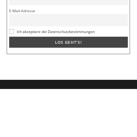
E-Mail-Adresse
Ich akzeptiere die Datenschutzbestimmungen
Dein Weg zum Traumpartner beginnt hier!
Hol dir mein kostenloses E-Book und erfahre, wie du endlich den
Richtigen anziehst für eine erfüllende Beziehung.
🚀
Melde dich jetzt an!