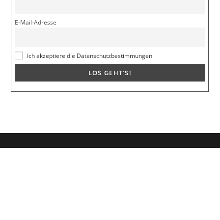
E-Mail-Adresse
Ich akzeptiere die Datenschutzbestimmungen
Dein Weg zum Traumpartner beginnt hier!
Hol dir mein kostenloses E-Book und erfahre, wie du endlich den
Richtigen anziehst für eine erfüllende Beziehung.
🚀
Melde dich jetzt an!