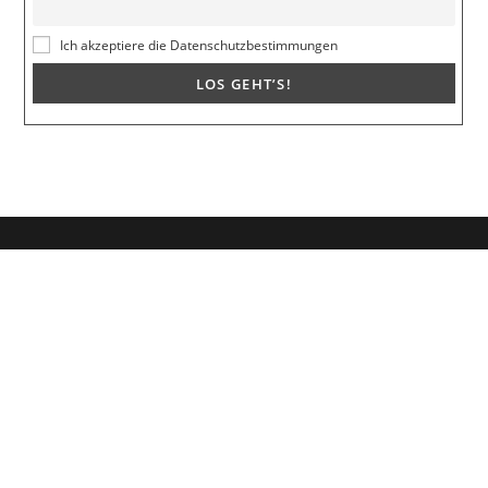
Ich akzeptiere die Datenschutzbestimmungen
Dein Weg zum Traumpartner beginnt hier!
Hol dir mein kostenloses E-Book und erfahre, wie du endlich den
Richtigen anziehst für eine erfüllende Beziehung.
🚀
Melde dich jetzt an!
Vorname