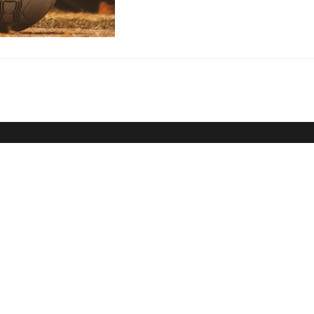
Dein Weg zum Traumpartner beginnt hier!
 E-Book und erfahre, wie du endlich den Richtigen anziehst für e
🚀
Melde dich jetzt an!
name
il-Adresse