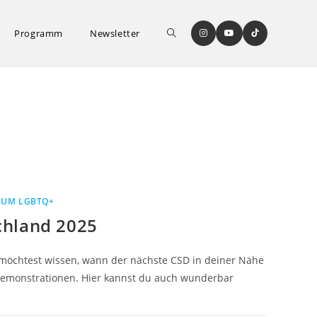
Website-
Programm
Newsletter
Suche
umschalten
 UM LGBTQ+
chland 2025
öchtest wissen, wann der nächste CSD in deiner Nähe
e Demonstrationen. Hier kannst du auch wunderbar