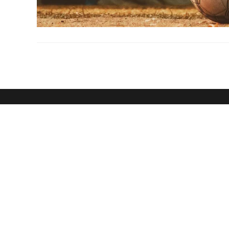
Hol dir mein kostenloses
Vor
E-Ma