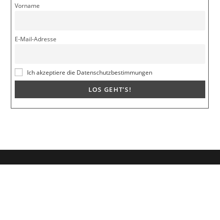
Vorname
E-Mail-Adresse
Ich akzeptiere die Datenschutzbestimmungen
Dein Weg zum Traumpartner beginnt hier!
Hol dir mein kostenloses E-Book und erfahre, wie du endlich den
Richtigen anziehst für eine erfüllende Beziehung.