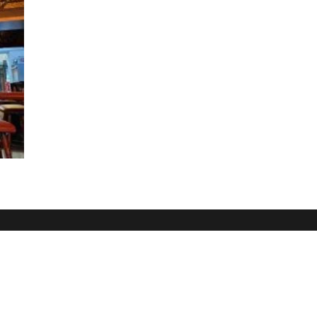
Dein Weg zum Traumpartner beginnt hier!
 E-Book und erfahre, wie du endlich den Richtigen anziehst für e
🚀
Melde dich jetzt an!