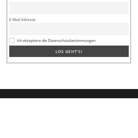
E-Mail-Adresse
Ich akzeptiere die Datenschutzbestimmungen
Dein Weg zum Traumpartner beginnt hier!
Hol dir mein kostenloses E-Book und erfahre, wie du endlich den
Richtigen anziehst für eine erfüllende Beziehung.