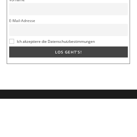
E-Mail-Adresse
Ich akzeptiere die Datenschutzbestimmungen
Dein Weg zum Traumpartner beginnt hier!
Hol dir mein kostenloses E-Book und erfahre, wie du endlich den
Richtigen anziehst für eine erfüllende Beziehung.