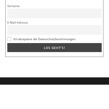
Vorname
E-Mail-Adresse
Ich akzeptiere die Datenschutzbestimmungen
Dein Weg zum Traumpartner beginnt hier!
Hol dir mein kostenloses E-Book und erfahre, wie du endlich den
Richtigen anziehst für eine erfüllende Beziehung.