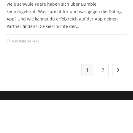
Viele schwule Paare haben sich über Bumble
kennengelernt. Was spricht für und was gegen die Dating-
App? Und wie kannst du erfolgreich auf der App deinen
Partner finden? Die Geschichte der…
0 KOMMENTARE
1
2
Zur näc
Dein Weg zum Traumpartner beginnt hier!
Hol dir mein kostenloses E-Book und erfahre, wie du endlich den
Richtigen anziehst für eine erfüllende Beziehung.