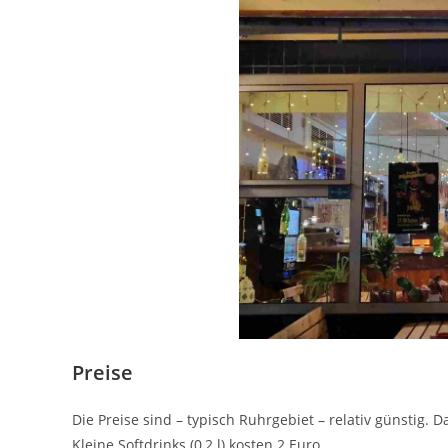
Preise
Die Preise sind – typisch Ruhrgebiet – relativ günstig. Das
Kleine Softdrinks (0,2 l) kosten 2 Euro.