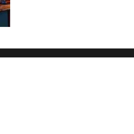
Dein Weg zum Traumpartner beginnt hier!
 E-Book und erfahre, wie du endlich den Richtigen anziehst für e
🚀
Melde dich jetzt an!
name
il-Adresse