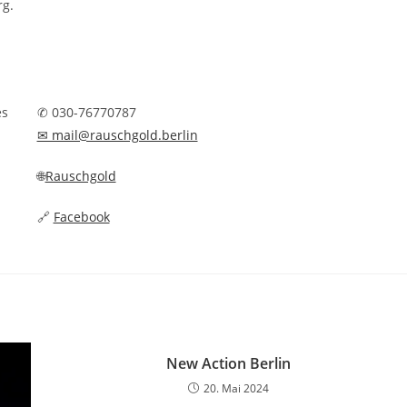
rg.
es
✆ 030-76770787
✉ mail@rauschgold.berlin
🌐
Rauschgold
🔗
Facebook
New Action Berlin
20. Mai 2024