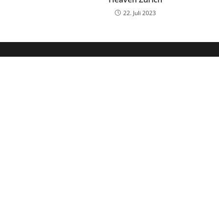
22. Juli 2023
Hol dir mein kostenloses
Vor
E-Ma