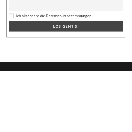
Ich akzeptiere die Datenschutzbestimmungen
Dein Weg zum Traumpartner beginnt hier!
Hol dir mein kostenloses E-Book und erfahre, wie du endlich den
Richtigen anziehst für eine erfüllende Beziehung.
🚀
Melde dich jetzt an!
Vorname