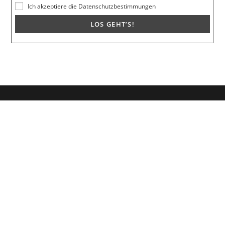
Ich akzeptiere die Datenschutzbestimmungen
Dein Weg zum Traumpartner beginnt hier!
Hol dir mein kostenloses E-Book und erfahre, wie du endlich den
Richtigen anziehst für eine erfüllende Beziehung.
🚀
Melde dich jetzt an!
Vorname
E-Mail-Adresse