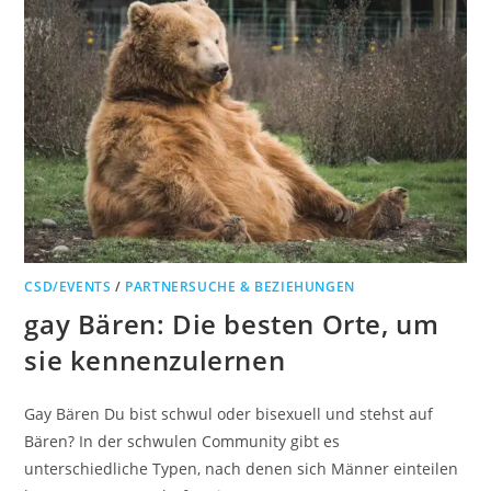
CSD/EVENTS
/
PARTNERSUCHE & BEZIEHUNGEN
gay Bären: Die besten Orte, um
sie kennenzulernen
Gay Bären Du bist schwul oder bisexuell und stehst auf
Bären? In der schwulen Community gibt es
unterschiedliche Typen, nach denen sich Männer einteilen