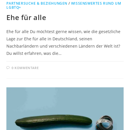
PARTNERSUCHE & BEZIEHUNGEN
/
WISSENSWERTES RUND UM
LGBTQ+
Ehe für alle
Ehe für alle Du möchtest gerne wissen, wie die gesetzliche
Lage zur Ehe für alle in Deutschland, seinen
Nachbarländern und verschiedenen Ländern der Welt ist?
Du willst erfahren, was die…
0 KOMMENTARE