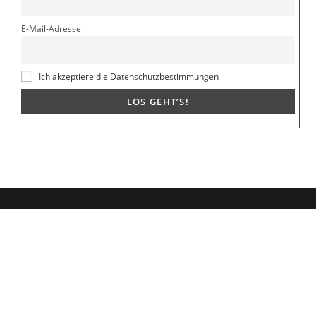
E-Mail-Adresse
Ich akzeptiere die Datenschutzbestimmungen
Dein Weg zum Traumpartner beginnt hier!
Hol dir mein kostenloses E-Book und erfahre, wie du endlich den
Richtigen anziehst für eine erfüllende Beziehung.
🚀
Melde dich jetzt an!